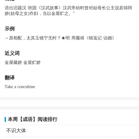
语出旧题汉·班固《汉武故事》汉武帝幼时曾对姑母长公主说若得阿
娇(姑母之女)作妇，当以金屋贮之。”
示例
～原相配，太其玉镜宁无时？★明·周履靖《锦笺记·诒婚》
近义词
金屋藏娇 金屋贮娇
翻译
Take a concubine
本周【成语】阅读排行
不识大体